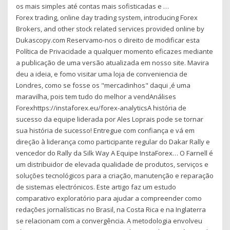
os mais simples até contas mais sofisticadas e …
Forex trading, online day trading system, introducing Forex
Brokers, and other stock related services provided online by
Dukascopy.com Reservamo-nos o direito de modificar esta
Política de Privacidade a qualquer momento eficazes mediante
a publicação de uma versão atualizada em nosso site. Mavira
deu a ideia, e fomo visitar uma loja de conveniencia de
Londres, como se fosse os "mercadinhos" daqui ,é uma
maravilha, pois tem tudo do melhor a vendAnálises
Forexhttps://instaforex.eu/forex-analyticsA história de
sucesso da equipe liderada por Ales Loprais pode se tornar
sua história de sucesso! Entregue com confiança e vá em
direção à liderança como participante regular do Dakar Rally e
vencedor do Rally da Silk Way A Equipe InstaForex… O Farnell é
um distribuidor de elevada qualidade de produtos, serviços e
soluções tecnológicos para a criação, manutenção e reparação
de sistemas electrónicos. Este artigo faz um estudo
comparativo exploratório para ajudar a compreender como
redações jornalísticas no Brasil, na Costa Rica e na Inglaterra
se relacionam com a convergência. A metodologia envolveu