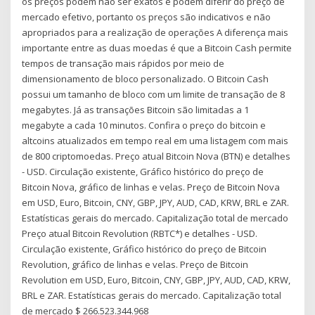
os preços podem não ser exatos e podem diferir do preço de
mercado efetivo, portanto os preços são indicativos e não
apropriados para a realização de operações A diferença mais
importante entre as duas moedas é que a Bitcoin Cash permite
tempos de transação mais rápidos por meio de
dimensionamento de bloco personalizado. O Bitcoin Cash
possui um tamanho de bloco com um limite de transação de 8
megabytes. Já as transações Bitcoin são limitadas a 1
megabyte a cada 10 minutos. Confira o preço do bitcoin e
altcoins atualizados em tempo real em uma listagem com mais
de 800 criptomoedas. Preço atual Bitcoin Nova (BTN) e detalhes
- USD. Circulação existente, Gráfico histórico do preço de
Bitcoin Nova, gráfico de linhas e velas. Preço de Bitcoin Nova
em USD, Euro, Bitcoin, CNY, GBP, JPY, AUD, CAD, KRW, BRL e ZAR.
Estatísticas gerais do mercado. Capitalização total de mercado
Preço atual Bitcoin Revolution (RBTC*) e detalhes - USD.
Circulação existente, Gráfico histórico do preço de Bitcoin
Revolution, gráfico de linhas e velas. Preço de Bitcoin
Revolution em USD, Euro, Bitcoin, CNY, GBP, JPY, AUD, CAD, KRW,
BRL e ZAR. Estatísticas gerais do mercado. Capitalização total
de mercado $ 266.523.344.968