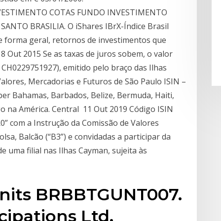
NVESTIMENTO COTAS FUNDO INVESTIMENTO
NTO BRASILIA. O iShares IBrX-Índice Brasil
de forma geral, retornos de investimentos que
 Out 2015 Se as taxas de juros sobem, o valor
N CH0229751927), emitido pelo braço das Ilhas
lores, Mercadorias e Futuros de São Paulo ISIN –
mber Bahamas, Barbados, Belize, Bermuda, Haiti,
go na América. Central 11 Out 2019 Código ISIN
” com a Instrução da Comissão de Valores
olsa, Balcão (“B3”) e convidadas a participar da
e uma filial nas Ilhas Cayman, sujeita às
Units BRBBTGUNT007.
cipations Ltd.