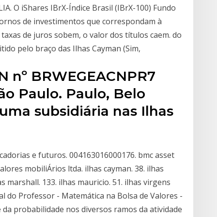
 O iShares IBrX-Índice Brasil (IBrX-100) Fundo
etornos de investimentos que correspondam à
taxas de juros sobem, o valor dos títulos caem. do
tido pelo braço das Ilhas Cayman (Sim,
ISIN nº BRWEGEACNPR7
ão Paulo. Paulo, Belo
 uma subsidiária nas Ilhas
rcadorias e futuros. 004163016000176. bmc asset
lores mobiliÁrios ltda. ilhas cayman. 38. ilhas
s marshall. 133. ilhas mauricio. 51. ilhas virgens
tal do Professor - Matemática na Bolsa de Valores -
 e da probabilidade nos diversos ramos da atividade