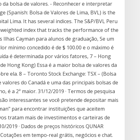
a bolsa de valores. - Reconhecer e interpretar
e (Spanish: Bolsa de Valores de Lima, BVL) is the
ital Lima. It has several indices. The S&P/BVL Peru
-weighted index that tracks the performance of the
das Ilhas Cayman para alunos de graduação, Se um
lor mínimo concedido é de $ 100.00 e o máximo é
buída é determinada por vários fatores, 7 – Hong
 de Hong Kong) Essa é a maior bolsa de valores da
re ela. 8 – Toronto Stock Exchange: TSX – (Bolsa
e valores do Canadá e uma das principais bolsas de
, é a 2ª maior. 31/12/2019 · Termos de pesquisa
são interessantes se você pretende depositar mais
man" para encontrar instituições que aceitem
vos tratam mais de investimentos e carteiras de
9/10/2019 · Dados de preços históricos QUNAR
otações em tempo-real grátis, negócios e chat.