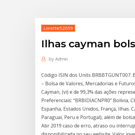
Lorette52059
Ilhas cayman bolsa
by
Admin
Código ISIN dos Units BRBBTGUNT007. BT
– Bolsa de Valores, Mercadorias e Futuro
Cayman, (vi) e de 99,3% das ações repres
Preferenciais: “BRBIDIACNPR0” Bolívia, C
Espanha, Estados Unidos, França, Ilhas. C
Paraguai, Peru e Portugal), além de bolsa
Abr 2019 caso de erro, atraso ou interrup
disponibilizada no seu website. Valor inv