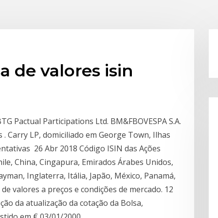
 de valores isin
G Pactual Participations Ltd. BM&FBOVESPA S.A.
s . Carry LP, domiciliado em George Town, Ilhas
entativas 26 Abr 2018 Código ISIN das Ações
hile, China, Cingapura, Emirados Árabes Unidos,
ayman, Inglaterra, Itália, Japão, México, Panamá,
 de valores a preços e condições de mercado. 12
ção da atualização da cotação da Bolsa,
estido em € 03/01/2000.