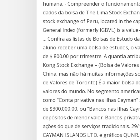
humana. - Compreender o funcionamento d
dados da bolsa de The Lima Stock Exchang
stock exchange of Peru, located in the cap
General Index (formerly IGBVL) is a value
… Confira as listas de Bolsas de Estudo 
aluno receber uma bolsa de estudos, o va
de $ 800.00 por trimestre. A quantia atri
Kong Stock Exchange – (Bolsa de Valores
China, mas não há muitas informações sob
de Valores de Toronto) É a maior bolsa d
valores do mundo. No segmento americano
como "Conta privativa nas ilhas Cayman" 
de $300.000,00, ou "Bancos nas Ilhas Cay
depósitos de menor valor. Bancos privati
ações do que de serviços tradicionais. 2
CAYMAN ISLANDS LTD. e gráficos QUNR. C